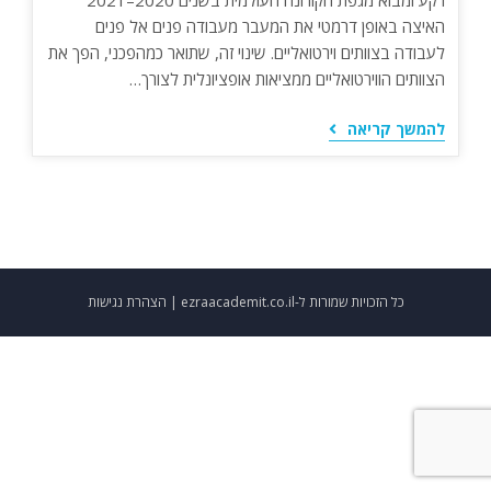
רקע ומבוא מגפת הקורונה העולמית בשנים 2020–2021
האיצה באופן דרמטי את המעבר מעבודה פנים אל פנים
לעבודה בצוותים וירטואליים. שינוי זה, שתואר כמהפכני, הפך את
הצוותים הווירטואליים ממציאות אופציונלית לצורך…
התפקיד
להמשך קריאה
המתווך
של
תרבות
ארגונית:
מנהיגות
טרנספורמטיבית
ושינוי
הנהלה
בצוותים
כל הזכויות שמורות ל-ezraacademit.co.il |
וירטואליים
הצהרת נגישות