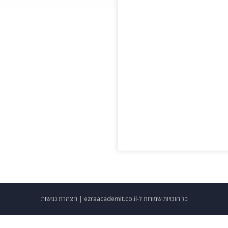
כל הזכויות שמורות ל-ezraacademit.co.il |
הצהרת נגישות