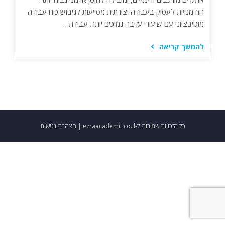
הזדמנויות לעסוק בעבודה יצירתית מסייעות לגיבוש כוח עבודה
מוטיבציוני עם שיעורי עזיבה נמוכים יותר. עבודת…
יצירתיות
להמשך קריאה
היא
מסע,
לא
יעד:
פרספקטיבה
של
תיאוריית
זרימת
הצוות
עבור
כל הזכויות שמורות ל-ezraacademit.co.il |
הצהרת נגישות
עובדי
שירות