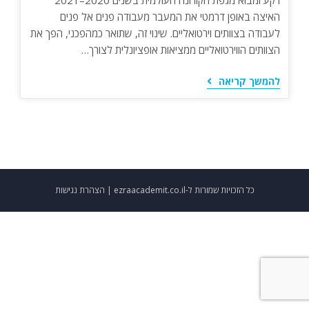
רקע ומבוא מגפת הקורונה העולמית בשנים 2020–2021
האיצה באופן דרמטי את המעבר מעבודה פנים אל פנים
לעבודה בצוותים וירטואליים. שינוי זה, שתואר כמהפכני, הפך את
הצוותים הווירטואליים ממציאות אופציונלית לצורך…
התפקיד
להמשך קריאה
המתווך
של
תרבות
ארגונית:
מנהיגות
טרנספורמטיבית
ושינוי
הנהלה
בצוותים
כל הזכויות שמורות ל-ezraacademit.co.il |
וירטואליים
הצהרת נגישות