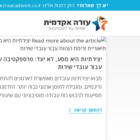
Ski
יש לך שאלות?
ניתן לפנות אלינו:
zraacademit.co.il
t
conten
יצירתיות היא מסע, לא יעד: פרספקטיבה ש
עבור עובדי שירות
מבוא יצירתיות עובדים מאפשרת לארגונים להתמו
ודינמיים, ומובילה לחוסן ארגוני גבוה יותר. הזדמ
מסייעות לגיבוש כוח עבודה מוטיבציוני עם שיעורי
יצירתיות
להמשך קריאה
היא
מסע,
לא
יעד:
פרספקטיבה
של