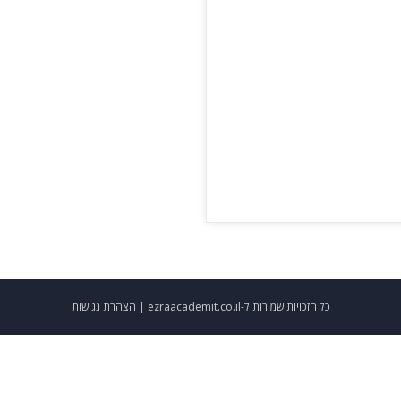
כל הזכויות שמורות ל-ezraacademit.co.il |
הצהרת נגישות