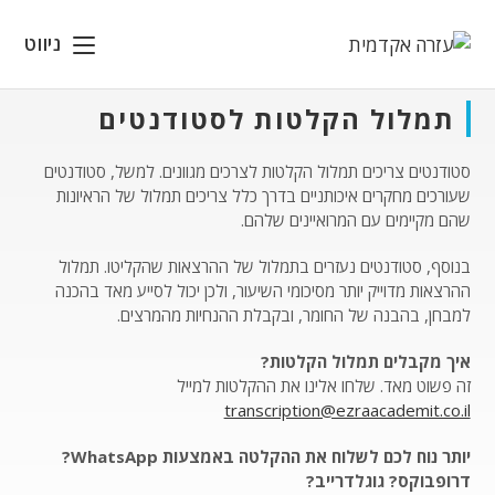
Ski
t
ניווט
conten
תמלול הקלטות לסטודנטים
סטודנטים צריכים תמלול הקלטות לצרכים מגוונים. למשל, סטודנטים
שעורכים מחקרים איכותניים בדרך כלל צריכים תמלול של הראיונות
שהם מקיימים עם המרואיינים שלהם.
בנוסף, סטודנטים נעזרים בתמלול של ההרצאות שהקליטו. תמלול
ההרצאות מדוייק יותר מסיכומי השיעור, ולכן יכול לסייע מאד בהכנה
למבחן, בהבנה של החומר, ובקבלת ההנחיות מהמרצים.
איך מקבלים תמלול הקלטות?
זה פשוט מאד. שלחו אלינו את ההקלטות למייל
transcription@ezraacademit.co.il
יותר נוח לכם לשלוח את ההקלטה באמצעות WhatsApp?
דרופבוקס? גוגלדרייב?