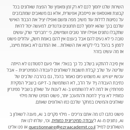
השירות שלנו יחסוך לכם לא רק זמן ומאמץ של הפצת שאלונים בכל
קבוצת וואטסאפ או פייסבוק אפשרית, אלא גם משאבים שמתבזבים
על נסיונות לדלות עוד משיב מפה ומשם ואפילו יציל את הכבוד האישי
שלכם בכך שהוא יחסוך לכם תחנונים ונדנודים. למעשה יכול להיות
שתקבלו נתונים אפילו יותר טובים ושמישים, כי "חברים" שרק עושים
טובה כי לא נעים להם אבל בעצם אין להם באמת חשק, עלולים פשוט
לסמן 5 בהכל בלי לקרוא את השאלות… ואז המדגם לא באמת מייצג,
אז מה עשינו בזה?
אין סיבה להתקע בשלב כל כך בנאלי. אולי פעם לסטודנט לא הייתה
שליטה על שלב קבלת תשובות לשאלונים לעבודה הסמינריונית – אבל
עכשיו יש ויש. AI משמש כיום כאמור בהכל, גם בהרבה שלבים של
כתיבת העבודה (יד על הלב, לא השתמשת ב-GPT בשביל הסקירת
ספרות?) אז למה לא להשתמש ב-AI לענות על שאלון בשביל סמינריון
כמותי? לא צריך לחכות ולהתעכב יותר, פשוט הזמינו שירות מילוי
שאלונים והמשיכו במחקר שלכם כמו האלופים שאתם.
פשוט כתבו לנו מה אתם צריכים – מילוי סקרים ב AI, מענה לשאלון ב
AI, נתונים מ-AI ל
עבודה סמינריונית כמותית
, וכו', שלחו לנו את
השאלונים למייל
questionnaire@ezraacademit.co.il
או פנו אלינו