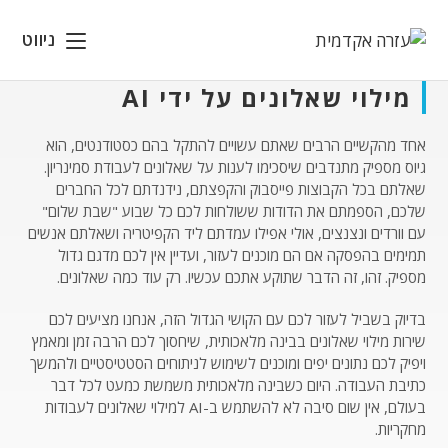
Ski
t
ניווט
conten
מילוי שאלונים על ידי AI
אחד מהקשיים הרבים שאתם עשויים להתקל בהם כסטודנטים, הוא
גיוס מספיק מתנדבים שיסכימו לענות על שאלונים לעבודת סמינריון.
שאלתם בכל הקבוצות פייסבוק והקפצתם, נידנדתם לכל החברים
שלכם, הספמתם את הדודות ששולחות לכם כל שבוע "שבת שלום"
עם וורדים ונצנצים, אולי אפילו עמדתם ליד הקפיטריה ושאלתם אנשים
תמימים בהפסקה אם הם מוכנים לעזור, ועדיין אין לכם מדגם גדול
מספיק. זהו, זה הדבר שתוקע אתכם עכשיו. רק עוד כמה שאלונים.
בדיוק בשביל לעזור לכם עם הקושי הגדול הזה, אנחנו מציעים לכם
שירות מילוי שאלונים בבינה מלאכותית, שיחסוך לכם הרבה זמן ומאמץ
ויפיק לכם נתונים יפים ומוכנים לשימוש לניתוחים הסטטיסטיים ולהמשך
כתיבת העבודה. היום כשבינה מלאכותית משמשת כמעט לכל דבר
בעולם, אין שום סיבה לא להשתמש ב-AI למילוי שאלונים לעבודות
מחקריות.